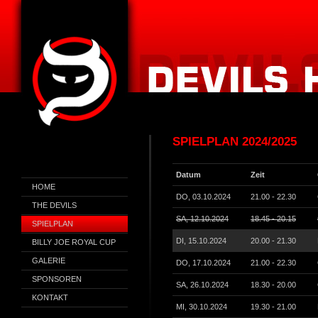
SPIELPLAN 2024/2025
Datum
Zeit
HOME
DO, 03.10.2024
21.00 - 22.30
THE DEVILS
SA, 12.10.2024
18.45 - 20.15
SPIELPLAN
DI, 15.10.2024
20.00 - 21.30
BILLY JOE ROYAL CUP
GALERIE
DO, 17.10.2024
21.00 - 22.30
SPONSOREN
SA, 26.10.2024
18.30 - 20.00
KONTAKT
MI, 30.10.2024
19.30 - 21.00